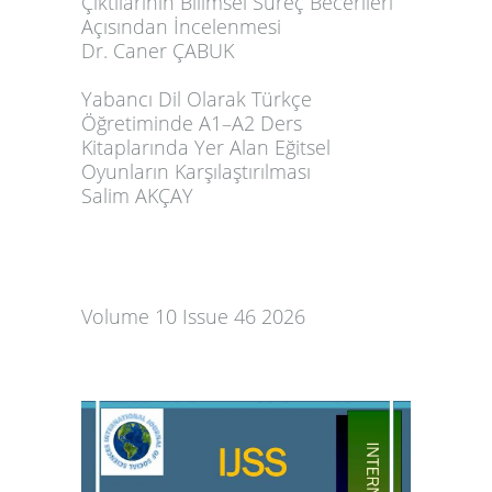
Çıktılarının Bilimsel Süreç Becerileri
Açısından İncelenmesi
Dr. Caner ÇABUK
Yabancı Dil Olarak Türkçe
Öğretiminde A1–A2 Ders
Kitaplarında Yer Alan Eğitsel
Oyunların Karşılaştırılması
Salim AKÇAY
Volume 10 Issue 46 2026