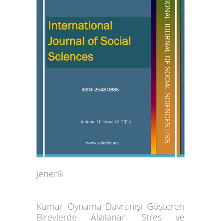
Jenerik
Kumar Oynama Davranışı Gösteren
Bireylerde Algılanan Stres ve