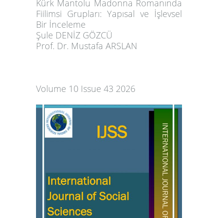
Kürk Mantolu Madonna Romanında
Fiilimsi Grupları: Yapısal ve İşlevsel
Bir İnceleme
Şule DENİZ GÖZCÜ
Prof. Dr.
Mustafa ARSLAN
Volume 10 Issue 43 2026