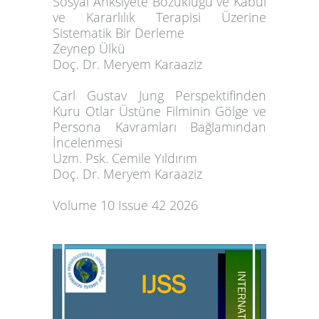
Sosyal Anksiyete Bozukluğu ve Kabul
ve Kararlılık Terapisi Üzerine
Sistematik Bir Derleme
Zeynep Ülkü
Doç. Dr. Meryem Karaaziz
Carl Gustav Jung Perspektifinden
Kuru Otlar Üstüne Filminin Gölge ve
Persona Kavramları Bağlamından
İncelenmesi
Uzm. Psk. Cemile Yıldırım
Doç. Dr. Meryem Karaaziz
Volume 10 Issue 42 2026