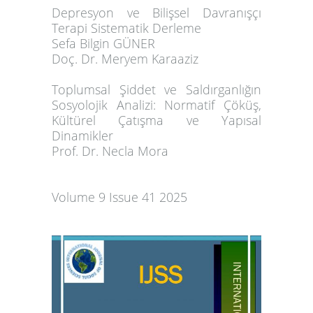
Depresyon ve Bilişsel Davranışçı
Terapi Sistematik Derleme
Sefa Bilgin GÜNER
Doç. Dr. Meryem Karaaziz
Toplumsal Şiddet ve Saldırganlığın
Sosyolojik Analizi: Normatif Çöküş,
Kültürel Çatışma ve Yapısal
Dinamikler
Prof. Dr. Necla Mora
Volume 9 Issue 41 2025