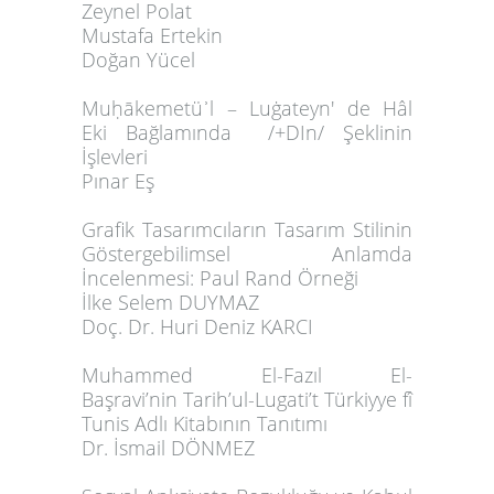
Zeynel Polat
Mustafa Ertekin
Doğan Yücel
Muḥākemetüʾl – Luġateyn' de Hâl
Eki Bağlamında /+DIn/ Şeklinin
İşlevleri
Pınar Eş
Grafik Tasarımcıların Tasarım Stilinin
Göstergebilimsel Anlamda
İncelenmesi: Paul Rand Örneği
İlke Selem DUYMAZ
Doç. Dr. Huri Deniz KARCI
Muhammed El-Fazıl El-
Başravi’nin
Tarih’ul-Lugati’t Türkiyye fî
Tunis
Adlı
Kitabının Tanıtımı
Dr. İsmail DÖNMEZ