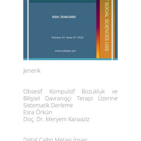
Jenerik
Obsesif Kompulsif Bozukluk ve
Bilişsel Davranışçı Terapi Üzerine
Sistematik Derleme
Esra Örkün
Doç. Dr. Meryem Karaaziz
Dijital Çağın Metası İnsan