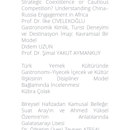
Strategic Coexistence or Cautious
Competition? Understanding China–
Russia Engagement in Africa
Prof. Dr. İlke CİVELEKOĞLU
Gastronomik Kimlik, Turist Deneyimi
ve Destinasyon İmajı: Kavramsal Bir
Model
Didem UZUN
Prof. Dr. Şimal YAKUT AYMANKUY
Türk Yemek Kültüründe
Gastronomi–Yiyecek İçecek ve Kültür
İlişkisinin Disipliner Model
Bağlamında İncelenmesi
Kübra Çolak
Bireysel Hafızadan Kamusal Belleğe:
Suat Aray’ın ve Ahmed Yüksel
Özemre’nin Anlatılarında
Galatasarayı Lisesi
Dr. Öğretim Üyesi Zeynep ATEŞAL